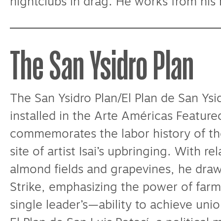
nightclubs in drag. He works from his 
The San Ysidro Plan
The San Ysidro Plan/El Plan de San Ysi
installed in the Arte Américas Featured
commemorates the labor history of the
site of artist Isai’s upbringing. With r
almond fields and grapevines, he dra
Strike, emphasizing the power of far
single leader’s—ability to achieve unio