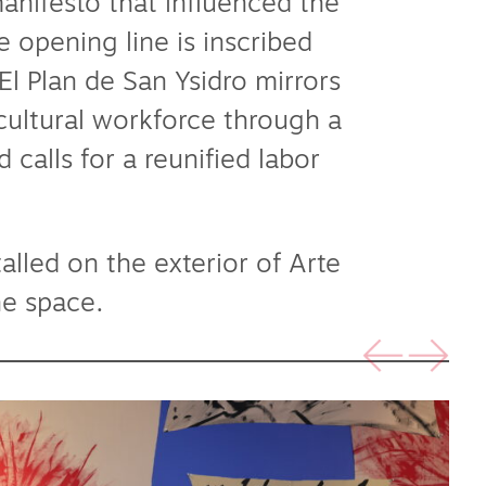
 manifesto that influenced the
 opening line is inscribed
El Plan de San Ysidro mirrors
cultural workforce through a
calls for a reunified labor
lled on the exterior of Arte
he space.