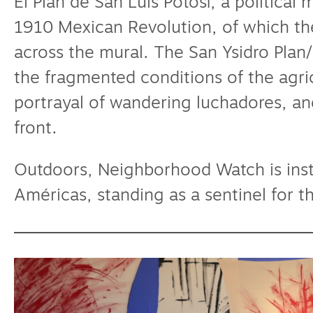
El Plan de San Luis Potosí, a political
1910 Mexican Revolution, of which the
across the mural. The San Ysidro Plan/
the fragmented conditions of the agri
portrayal of wandering luchadores, and 
front.
Outdoors, Neighborhood Watch is insta
Américas, standing as a sentinel for t