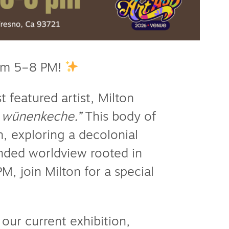
rom 5–8 PM!
 featured artist, Milton
 wünenkeche.”
This body of
, exploring a decolonial
unded worldview rooted in
, join Milton for a special
 our current exhibition,